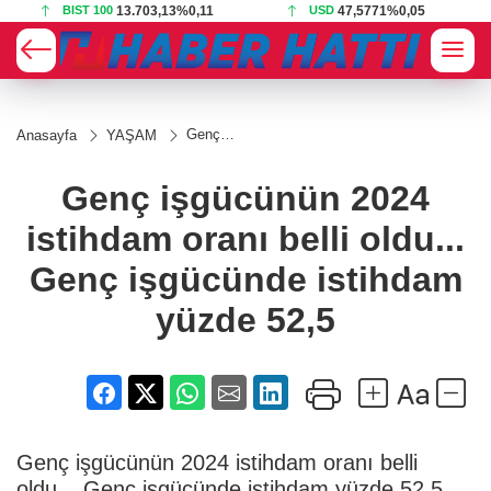
BIST 100
13.703,13
%0,11
USD
47,5771
%0,05
Genç
Anasayfa
YAŞAM
işgücünün
2024
istihdam
Genç işgücünün 2024
oranı belli
oldu...
istihdam oranı belli oldu...
Genç
işgücünde
istihdam
Genç işgücünde istihdam
yüzde
52,5
yüzde 52,5
Genç işgücünün 2024 istihdam oranı belli
oldu... Genç işgücünde istihdam yüzde 52,5