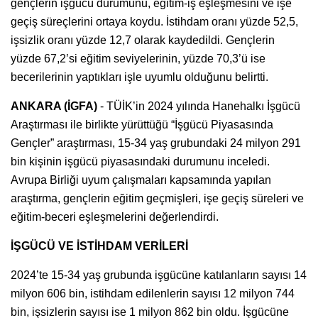
gençlerin işgücü durumunu, eğitim-iş eşleşmesini ve işe
geçiş süreçlerini ortaya koydu. İstihdam oranı yüzde 52,5,
işsizlik oranı yüzde 12,7 olarak kaydedildi. Gençlerin
yüzde 67,2’si eğitim seviyelerinin, yüzde 70,3’ü ise
becerilerinin yaptıkları işle uyumlu olduğunu belirtti.
ANKARA (İGFA)
- TÜİK’in 2024 yılında Hanehalkı İşgücü
Araştırması ile birlikte yürüttüğü “İşgücü Piyasasında
Gençler” araştırması, 15-34 yaş grubundaki 24 milyon 291
bin kişinin işgücü piyasasındaki durumunu inceledi.
Avrupa Birliği uyum çalışmaları kapsamında yapılan
araştırma, gençlerin eğitim geçmişleri, işe geçiş süreleri ve
eğitim-beceri eşleşmelerini değerlendirdi.
İŞGÜCÜ VE İSTİHDAM VERİLERİ
2024’te 15-34 yaş grubunda işgücüne katılanların sayısı 14
milyon 606 bin, istihdam edilenlerin sayısı 12 milyon 744
bin, işsizlerin sayısı ise 1 milyon 862 bin oldu. İşgücüne