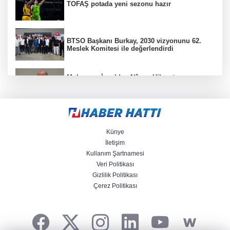
TOFAŞ potada yeni sezonu hazır
BTSO Başkanı Burkay, 2030 vizyonunu 62.
Meslek Komitesi ile değerlendirdi
Muharrem İnce’den Nâzım Hikmet
göndermeli paylaşım: Vatan hainliğine
devam ediyor hâlâ
Balıkesir’de kıyılar anlık takip ediliyor
Künye
İletişim
Kullanım Şartnamesi
“Bu Kampta Hayat Var” projesi özel bireylere
Veri Politikası
yaz tatili sunuyor
Gizlilik Politikası
Çerez Politikası
Trabzonspor'a büyük destek