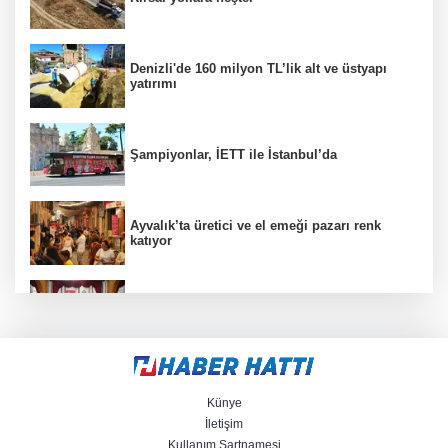
Denizli'de 160 milyon TL’lik alt ve üstyapı
yatırımı
Şampiyonlar, İETT ile İstanbul’da
Ayvalık’ta üretici ve el emeği pazarı renk
katıyor
DAĞDER ve BUMEV'den eğitim için güç
birliği
İpsala OSB'nin gelişimi için kritik ziyaret
Künye
İletişim
Kullanım Şartnamesi