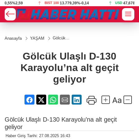
BIST 100
13.779,39
%-0,14
USD
47,6787
%0,18
Gölcük
Anasayfa
YAŞAM
Ulaşlı D-
130
Karayolu’na
Gölcük Ulaşlı D-130
alt geçit
geliyor
Karayolu’na alt geçit
geliyor
Gölcük Ulaşlı D-130 Karayolu’na alt geçit
geliyor
Haber Giriş Tarihi: 27.08.2025 16:43