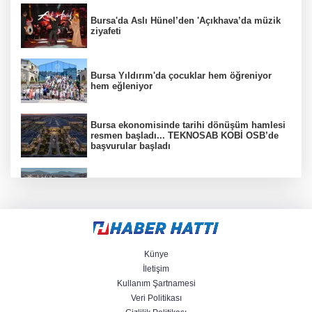
Bursa'da Aslı Hünel’den 'Açıkhava’da müzik
ziyafeti
Bursa Yıldırım'da çocuklar hem öğreniyor
hem eğleniyor
Bursa ekonomisinde tarihi dönüşüm hamlesi
resmen başladı... TEKNOSAB KOBİ OSB’de
başvurular başladı
Derince'ye 120 yataklı sağlık tesisi geliyor
TOFAŞ'lı oyuncular sağlık kontrolünden geçti
Künye
İletişim
Kullanım Şartnamesi
Veri Politikası
İzmir Karabağlar'da BİO fark yarattı