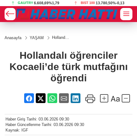
GAU/TRY
6.608,69
%1,79
BIST 100
13.780,50
%-0,13
Hollandalı
Anasayfa
YAŞAM
öğrenciler
Kocaeli’de
türk
Hollandalı öğrenciler
mutfağını
öğrendi
Kocaeli’de türk mutfağını
öğrendi
Haber Giriş Tarihi: 03.06.2026 09:30
Haber Güncellenme Tarihi: 03.06.2026 09:30
Kaynak: IGF