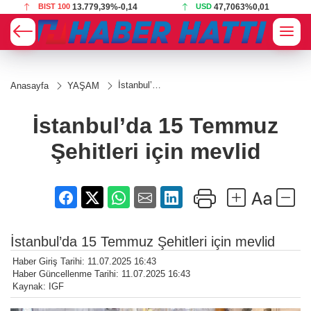
BIST 100
13.779,39
%-0,14
USD
47,7063
%0,01
İstanbul’da
Anasayfa
YAŞAM
15
Temmuz
Şehitleri
İstanbul’da 15 Temmuz
için mevlid
Şehitleri için mevlid
İstanbul’da 15 Temmuz Şehitleri için mevlid
Haber Giriş Tarihi: 11.07.2025 16:43
Haber Güncellenme Tarihi: 11.07.2025 16:43
Kaynak: IGF