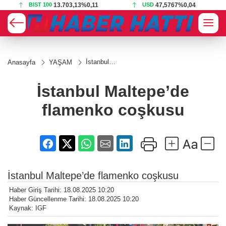
BIST 100
13.703,13
%0,11
USD
47,5767
%0,04
İstanbul
Anasayfa
YAŞAM
Maltepe’de
flamenko
coşkusu
İstanbul Maltepe’de
flamenko coşkusu
İstanbul Maltepe’de flamenko coşkusu
Haber Giriş Tarihi: 18.08.2025 10:20
Haber Güncellenme Tarihi: 18.08.2025 10:20
Kaynak: IGF