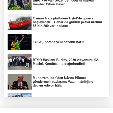
Bilecik'te Vali Sözer'den coğrafi işaretli
Kamber Biberi hasadı
Osman Gazi platformu Eylül'de göreve
başlayacak... Gabar’da günlük petrol üretimi
83 bin 200 varile ulaştı
TOFAŞ potada yeni sezonu hazır
BTSO Başkanı Burkay, 2030 vizyonunu 62.
Meslek Komitesi ile değerlendirdi
Muharrem İnce’den Nâzım Hikmet
göndermeli paylaşım: Vatan hainliğine
devam ediyor hâlâ
Balıkesir’de kıyılar anlık takip ediliyor