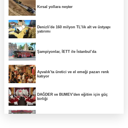
Kırsal yollara neşter
Denizli'de 160 milyon TL’lik alt ve üstyapı
yatırımı
Şampiyonlar, İETT ile İstanbul’da
Ayvalık’ta üretici ve el emeği pazarı renk
katıyor
DAĞDER ve BUMEV'den eğitim için güç
birliği
İpsala OSB'nin gelişimi için kritik ziyaret