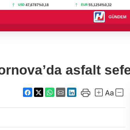
USD
47,6787
%0,18
EUR
55,1254
%0,32
GÜNDEM
18:51 - Kırsal yolla
ornova’da asfalt sefe