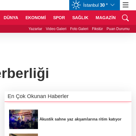
İstanbul
30 °
GBP
64,3468
%0,38
CHF
59,0083
%0,82
DÜNYA
EKONOMİ
SPOR
SAĞLIK
MAGAZİN
ra neşter
Yazarlar
Video Galeri
Foto Galeri
Fikstür
Puan Durumu
rberliği
En Çok Okunan Haberler
Akustik sahne yaz akşamlarına ritim katıyor