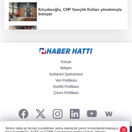
Kılıçdaroğlu, CHP Gençlik Kolları yönetimiyle
buluştu
CHP İstanbul’da yeni katılımlar... Gürsel
Tekin: Birlikte başaracağız
Menderes Belediye Başkanı İlkay Çiçek
görevden uzaklaştırıldı
Künye
İletişim
Kullanım Şartnamesi
Anadolu Otoyolu'nda kamyonet çekiciye
Veri Politikası
çarptı!
Gizlilik Politikası
Çerez Politikası
Ganita Akşamları’nda büyük coşku
Sizlere daha iyi hizmet sunabilmek adına sitemizde çerez konumlandırmaktayız.
HABER YAZILIMI
ve TURKTICARET.NET projesidir Copyright© 2006-2026
Kişisel verileriniz, KVKK ve GDPR kapsamında toplanıp işlenir. Sitemizi