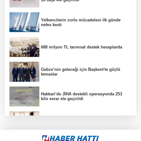
Yelkencilerin zorlu mücadelesi ilk günde
nefes kesti
688 milyon TL tarımsal destek hesaplarda
Gebze’nin geleceği için Başkent'te güçlü
temaslar
Hakkari'de JİHA destekli operasyonda 253
kilo esrar ele geçirildi
Keşan Kent Konseyi'nden muhtarlara nezaket
ziyareti