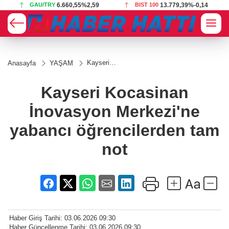
GAU/TRY
6.660,55
%2,59
BIST 100
13.779,39
%-0,14
Kayseri
Anasayfa
YAŞAM
Kocasinan
İnovasyon
Merkezi'ne
Kayseri Kocasinan
yabancı
öğrencilerden
İnovasyon Merkezi'ne
tam not
yabancı öğrencilerden tam
not
Haber Giriş Tarihi: 03.06.2026 09:30
Haber Güncellenme Tarihi: 03.06.2026 09:30