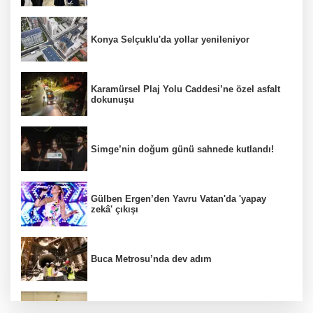
Konya Selçuklu'da yollar yenileniyor
Karamürsel Plaj Yolu Caddesi’ne özel asfalt
dokunuşu
Simge’nin doğum günü sahnede kutlandı!
Gülben Ergen’den Yavru Vatan'da 'yapay
zekâ' çıkışı
Buca Metrosu’nda dev adım
Filenin Sultanları, İzmirli çocuklara ilham