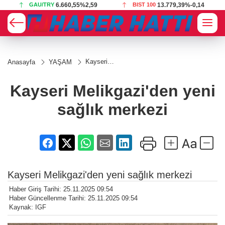
GAU/TRY
6.660,55
%2,59
BIST 100
13.779,39
%-0,14
Kayseri
Anasayfa
YAŞAM
Melikgazi'den
yeni sağlık
merkezi
Kayseri Melikgazi'den yeni
sağlık merkezi
Kayseri Melikgazi'den yeni sağlık merkezi
Haber Giriş Tarihi: 25.11.2025 09:54
Haber Güncellenme Tarihi: 25.11.2025 09:54
Kaynak: IGF