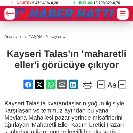
-0,26
BIST 100
13.798,82
%0,70
USD
47,5849
%0,05
Kayseri
Anasayfa
YAŞAM
Talas'ın
'maharetli
eller'i
Kayseri Talas'ın 'maharetli
görücüye
çıkıyor
eller'i görücüye çıkıyor
Kayseri Talas'ta kvatandaşların yoğun ilgisiyle
karşılaşan ve temmuz ayından bu yana
Mevlana Mahallesi pazar yerinde misafirlerini
ağırlayan ‘Maharetli Eller Kadın Üretici Pazarı’
sonbaharın ilk gününde keyifli bir alış veriş