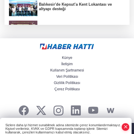
Balıkesir'de Kepsut’a Kent Lokantası ve
altyapı desteği
CHP Grup Başkanvekili Kılıç’tan
'silahsızlanma' vurgusu
Samsun’da Alaçam'a yeni yaşam alanı
kazandırıldı
Künye
İletişim
Kullanım Şartnamesi
İstanbul İtfaiyesi’nden yangın riskine karşı
Veri Politikası
videolu uyarı
Gizlilik Politikası
Çerez Politikası
TBMM'nin ana binası YES-TR'de 'çok iyi'
olarak sertifikalandırıldı
Sizlere daha iyi hizmet sunabilmek adına sitemizde çerez konumlandırmaktayız.
HABER YAZILIMI
ve TURKTICARET.NET projesidir Copyright© 2006-2026
Kişisel verileriniz, KVKK ve GDPR kapsamında toplanıp işlenir. Sitemizi
Tüm hakları saklıdır.
kullanarak, çerezleri kullanmamızı kabul etmiş olacaksınız.