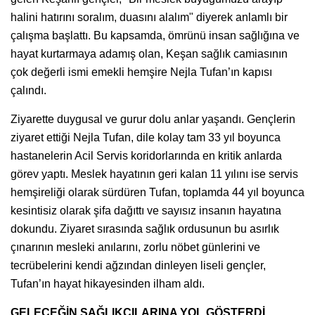
halini hatırını soralım, duasını alalım" diyerek anlamlı bir
çalışma başlattı. Bu kapsamda, ömrünü insan sağlığına ve
hayat kurtarmaya adamış olan, Keşan sağlık camiasının
çok değerli ismi emekli hemşire Nejla Tufan’ın kapısı
çalındı.
Ziyarette duygusal ve gurur dolu anlar yaşandı. Gençlerin
ziyaret ettiği Nejla Tufan, dile kolay tam 33 yıl boyunca
hastanelerin Acil Servis koridorlarında en kritik anlarda
görev yaptı. Meslek hayatının geri kalan 11 yılını ise servis
hemşireliği olarak sürdüren Tufan, toplamda 44 yıl boyunca
kesintisiz olarak şifa dağıttı ve sayısız insanın hayatına
dokundu. Ziyaret sırasında sağlık ordusunun bu asırlık
çınarının mesleki anılarını, zorlu nöbet günlerini ve
tecrübelerini kendi ağzından dinleyen liseli gençler,
Tufan’ın hayat hikayesinden ilham aldı.
GELECEĞİN SAĞLIKÇILARINA YOL GÖSTERDİ