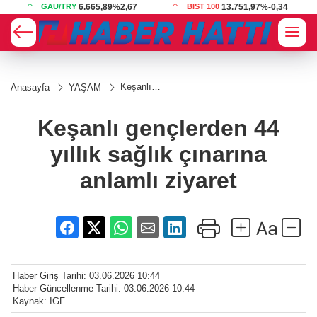
BIST 100
13.751,97
%-0,34
USD
47,6987
%0,17
Keşanlı
Anasayfa
YAŞAM
gençlerden
44 yıllık
sağlık
Keşanlı gençlerden 44
çınarına
anlamlı
yıllık sağlık çınarına
ziyaret
anlamlı ziyaret
Haber Giriş Tarihi: 03.06.2026 10:44
Haber Güncellenme Tarihi: 03.06.2026 10:44
Kaynak: IGF