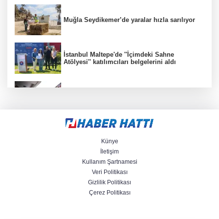
Muğla Seydikemer’de yaralar hızla sarılıyor
İstanbul Maltepe'de ''İçimdeki Sahne
Atölyesi'' katılımcıları belgelerini aldı
Denizli'de sosyal destek projeleri dar gelirliye
umut oluyor
Antalya’da çok sayıda suç unsuru ele
geçirildi
Künye
İletişim
Kullanım Şartnamesi
Batman Sason Devlet'te çalışanların talepleri
Veri Politikası
dinlendi
Gizlilik Politikası
Çerez Politikası
Gaziantep’te Yaz Kur’an Kursu öğrencilerine
bisikletli ödül