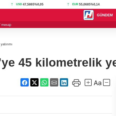
USD
47,5865
%0,05
EUR
55,0685
%0,14
GÜNDEM
' mesajı
19:32 - Bilecik'te V
 yatırımı
e 45 kilometrelik ye