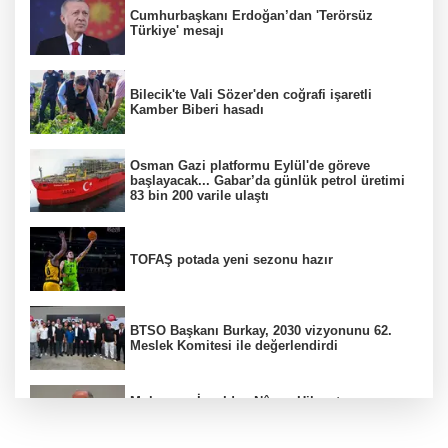
Cumhurbaşkanı Erdoğan’dan 'Terörsüz
Türkiye' mesajı
Bilecik'te Vali Sözer'den coğrafi işaretli
Kamber Biberi hasadı
Osman Gazi platformu Eylül'de göreve
başlayacak... Gabar’da günlük petrol üretimi
83 bin 200 varile ulaştı
TOFAŞ potada yeni sezonu hazır
BTSO Başkanı Burkay, 2030 vizyonunu 62.
Meslek Komitesi ile değerlendirdi
Muharrem İnce’den Nâzım Hikmet
göndermeli paylaşım: Vatan hainliğine
devam ediyor hâlâ