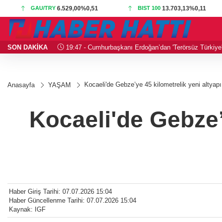
GAU/TRY
6.529,00
%0,51
BIST 100
13.703,13
%0,11
SON DAKİKA
19:47 - Cumhurbaşkanı Erdoğan’dan 'Terörsüz Türkiye
Kocaeli'de Gebze’ye 45 kilometrelik yeni altyapı
Anasayfa
YAŞAM
Kocaeli'de Gebze’y
Haber Giriş Tarihi: 07.07.2026 15:04
Haber Güncellenme Tarihi: 07.07.2026 15:04
Kaynak: IGF