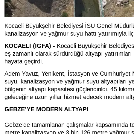
Kocaeli Büyükşehir Belediyesi İSU Genel Müdürl
kanalizasyon ve yağmur suyu hattı yatırımıyla ilç
KOCAELİ (İGFA) -
Kocaeli Büyükşehir Belediyes
eş zamanlı olarak sürdürdüğü altyapı yatırımlar
hayata geçirdi.
Adem Yavuz, Yenikent, İstasyon ve Cumhuriyet Ma
suyu, kanalizasyon ve yağmur suyu altyapıları ye
bölgenin altyapı kapasitesi güçlendirildi. 45 kilo
geleceğine uzun yıllar hizmet edecek modern alty
GEBZE’YE MODERN ALTYAPI
Gebze’de tamamlanan çalışmalar kapsamında top
metre kanalizasyon ve 3 bin 126 metre yağmur suyu