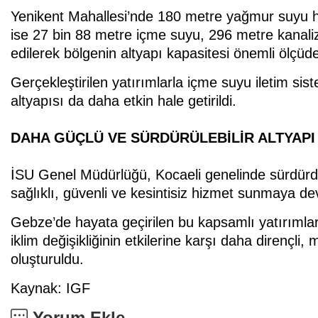
Yenikent Mahallesi’nde 180 metre yağmur suyu ha
ise 27 bin 88 metre içme suyu, 296 metre kanal
edilerek bölgenin altyapı kapasitesi önemli ölçüde 
Gerçekleştirilen yatırımlarla içme suyu iletim si
altyapısı da daha etkin hale getirildi.
DAHA GÜÇLÜ VE SÜRDÜRÜLEBİLİR ALTYAPI
İSU Genel Müdürlüğü, Kocaeli genelinde sürdürdü
sağlıklı, güvenli ve kesintisiz hizmet sunmaya d
Gebze’de hayata geçirilen bu kapsamlı yatırımlarl
iklim değişikliğinin etkilerine karşı daha dirençli,
oluşturuldu.
Kaynak: IGF
Yorum Ekle