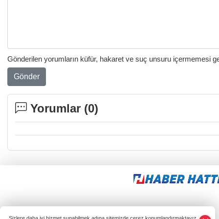
Gönderilen yorumların küfür, hakaret ve suç unsuru içermemesi gere
Gönder
Yorumlar (
0
)
Sizlere daha iyi hizmet sunabilmek adına sitemizde çerez konumlandırmaktayız.