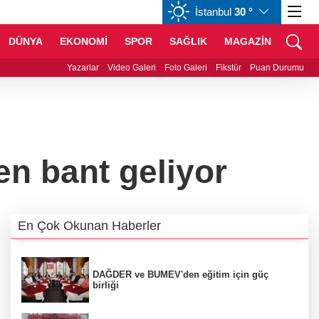
İstanbul
30 °
CHF
59,0083
%0,82
CAD
34,1883
%0,73
DÜNYA
EKONOMİ
SPOR
SAĞLIK
MAGAZİN
şehir Harmancık’ta da yolları yeniliyor
Yazarlar
Video Galeri
Foto Galeri
Fikstür
Puan Durumu
en bant geliyor
En Çok Okunan Haberler
DAĞDER ve BUMEV'den eğitim için güç
birliği