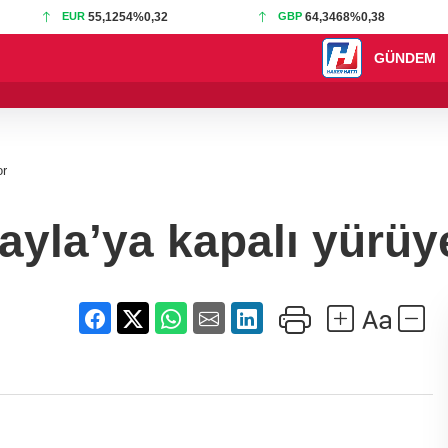
EUR
55,1254
%0,32
GBP
64,3468
%0,38
GÜNDEM
17:36 - Bursa Büyük
or
yla’ya kapalı yürüy