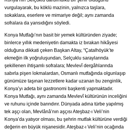
vurgulayarak, bu köklü mazinin, yalnızca taşlara,
sokaklara, eserlere ve mimariye değil; aynı zamanda
sofralara da yansıdığını söyledi.
Konya Mutfağı’nın basit bir yemek kültüründen ziyade;
binlerce yıllık medeniyetin damakta iz bırakan hikâyesi
olduğuna dikkati çeken Başkan Altay, “Çatalhöyük’te
ekmeğin ilk yoğruluşundan, Selçuklu saraylarında
şekillenen ihtişamlı sofralara; Mevlevî dergâhlarında
sabırla pişen lokmalardan, Osmanlı mutfağında olgunlaşıp
günümüze taşınan lezzetlere kadar uzanan bu zenginlik,
Konya’yı adeta bir gastronomi başkenti yapmaktadır.
Konya Mutfağı, aynı zamanda Mevlevî kültürünün inceliğini
ve ruhunu içinde barındırır. Dünyada adına türbe yapılmış
tek aşçı olan, Mevlânâ’nın aşçısı Ateşbaz-ı Veli’nin
Konya’da yatıyor olması, bu şehrin mutfak kültürüne verdiği
değerin en büyük nişanesidir. Ateşbaz-ı Veli’nin ocağında