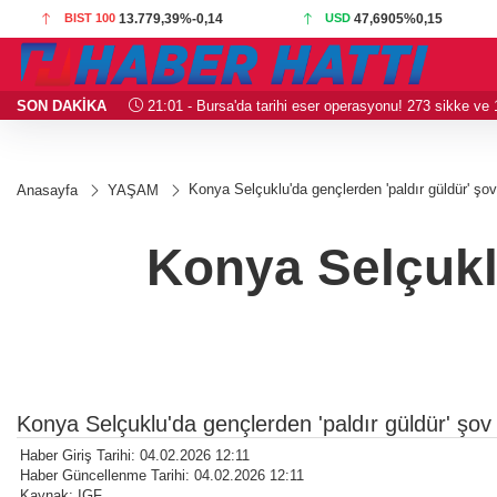
BIST 100
13.779,39
%-0,14
USD
47,6905
%0,15
SON DAKİKA
21:01 - Bursa'da tarihi eser operasyonu! 273 sikke ve 18
Konya Selçuklu'da gençlerden 'paldır güldür' şov
Anasayfa
YAŞAM
Konya Selçuklu
Konya Selçuklu'da gençlerden 'paldır güldür' şov
Haber Giriş Tarihi: 04.02.2026 12:11
Haber Güncellenme Tarihi: 04.02.2026 12:11
Kaynak: IGF