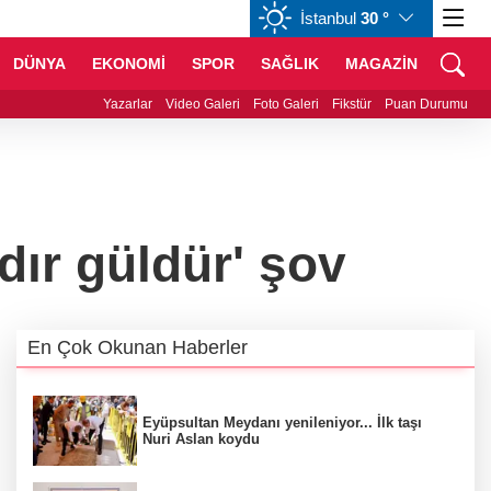
İstanbul
30 °
CHF
58,9996
%0,75
CAD
34,1909
%0,70
DÜNYA
EKONOMİ
SPOR
SAĞLIK
MAGAZİN
in zorlu mücadelesi ilk günde nefes kesti
Yazarlar
Video Galeri
Foto Galeri
Fikstür
Puan Durumu
dır güldür' şov
En Çok Okunan Haberler
Eyüpsultan Meydanı yenileniyor... İlk taşı
Nuri Aslan koydu