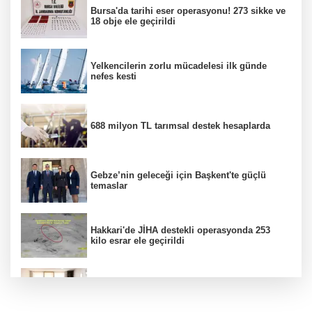
Bursa'da tarihi eser operasyonu! 273 sikke ve
18 obje ele geçirildi
Yelkencilerin zorlu mücadelesi ilk günde
nefes kesti
688 milyon TL tarımsal destek hesaplarda
Gebze’nin geleceği için Başkent'te güçlü
temaslar
Hakkari'de JİHA destekli operasyonda 253
kilo esrar ele geçirildi
Keşan Kent Konseyi'nden muhtarlara nezaket
ziyareti