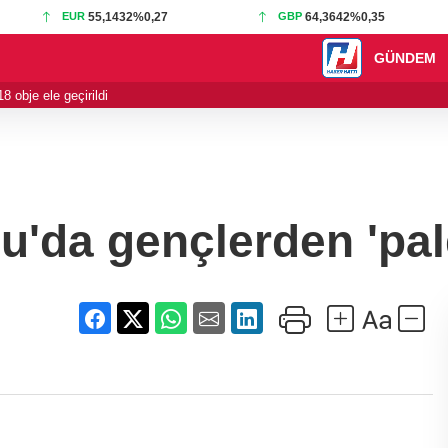
EUR
55,1432
%0,27
GBP
64,3642
%0,35
GÜNDEM
 obje ele geçirildi
21:01 - Yelkenciler
'da gençlerden 'pal