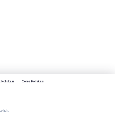
k Politikası
Çerez Politikası
lıdır.