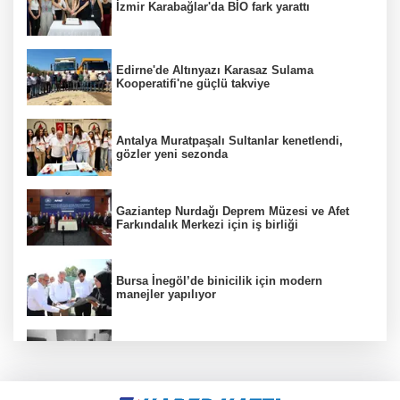
İzmir Karabağlar'da BİO fark yarattı
Edirne'de Altınyazı Karasaz Sulama
Kooperatifi'ne güçlü takviye
Antalya Muratpaşalı Sultanlar kenetlendi,
gözler yeni sezonda
Gaziantep Nurdağı Deprem Müzesi ve Afet
Farkındalık Merkezi için iş birliği
Bursa İnegöl’de binicilik için modern
manejler yapılıyor
30 ilde DEAŞ'a 104 gözaltı!