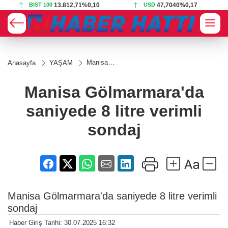
BIST 100
13.812,71
%0,10
USD
47,7040
%0,17
Manisa
Anasayfa
YAŞAM
Gölmarmara'da
saniyede 8
litre verimli
Manisa Gölmarmara'da
sondaj
saniyede 8 litre verimli
sondaj
Manisa Gölmarmara'da saniyede 8 litre verimli
sondaj
Haber Giriş Tarihi: 30.07.2025 16:32