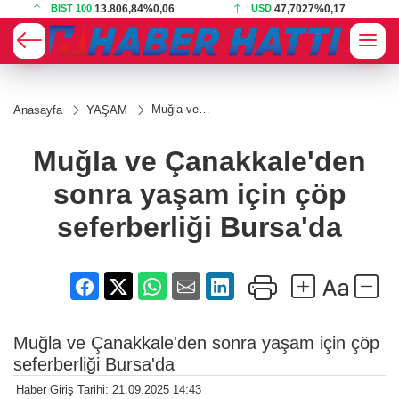
BIST 100
13.806,84
%0,06
USD
47,7027
%0,17
Muğla ve
Anasayfa
YAŞAM
Çanakkale'den
sonra yaşam
için çöp
Muğla ve Çanakkale'den
seferberliği
Bursa'da
sonra yaşam için çöp
seferberliği Bursa'da
Muğla ve Çanakkale'den sonra yaşam için çöp
seferberliği Bursa'da
Haber Giriş Tarihi: 21.09.2025 14:43