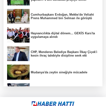
Cumhurbaşkanı Erdoğan, Mekke'de Veliaht
Prens Muhammed bin Selman ile görüştü
Hayvancılıkta dijital dönem... GEKİS Kars'ta
uygulamaya alındı
CHP, Menderes Belediye Başkanı İlkay Çiçek'i
kesin ihraç talebiyle disipline sevk etti
Mudanya'da zeytin sineğiyle mücadele
Konya Karatay'da Kur'an kurslarında dart
turnuvası heyecanı