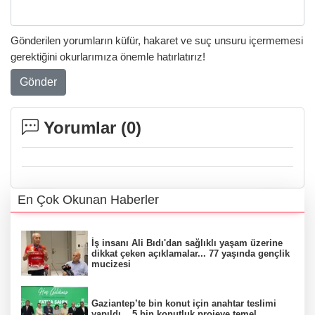
Gönderilen yorumların küfür, hakaret ve suç unsuru içermemesi
gerektiğini okurlarımıza önemle hatırlatırız!
Gönder
Yorumlar (
0
)
En Çok Okunan Haberler
İş insanı Ali Bıdı'dan sağlıklı yaşam üzerine
dikkat çeken açıklamalar... 77 yaşında gençlik
mucizesi
Gaziantep’te bin konut için anahtar teslimi
yapıldı... 5 bin konutluk projeye temel