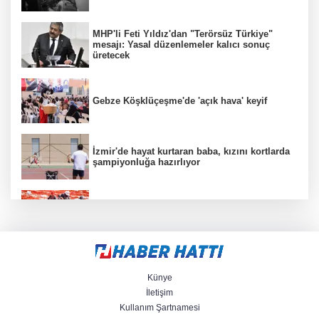
MHP'li Feti Yıldız'dan "Terörsüz Türkiye"
mesajı: Yasal düzenlemeler kalıcı sonuç
üretecek
Gebze Köşklüçeşme'de 'açık hava' keyif
İzmir'de hayat kurtaran baba, kızını kortlarda
şampiyonluğa hazırlıyor
İzmir Büyükşehir’den Torbalı'da 'Kırmızı
Altın' mesaisi
Mersin'de Kurs Merkezleri LGS’de büyük
başarıya imza attı
Künye
İletişim
Kullanım Şartnamesi