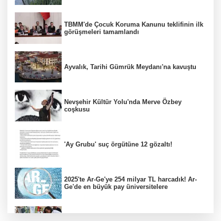
TBMM'de Çocuk Koruma Kanunu teklifinin ilk
görüşmeleri tamamlandı
Ayvalık, Tarihi Gümrük Meydanı'na kavuştu
Nevşehir Kültür Yolu'nda Merve Özbey
coşkusu
'Ay Grubu' suç örgütüne 12 gözaltı!
2025'te Ar-Ge'ye 254 milyar TL harcadık! Ar-
Ge'de en büyük pay üniversitelere
İzmir Karabağlar'da Gazeteci Barış Selçuk