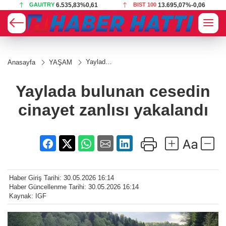
GAU/TRY
6.535,83
%0,61
BIST 100
13.695,07
%-0,06
Yaylada
Anasayfa
YAŞAM
bulunan
cesedin
cinayet
Yaylada bulunan cesedin
zanlısı
yakalandı
cinayet zanlısı yakalandı
Haber Giriş Tarihi: 30.05.2026 16:14
Haber Güncellenme Tarihi: 30.05.2026 16:14
Kaynak: IGF