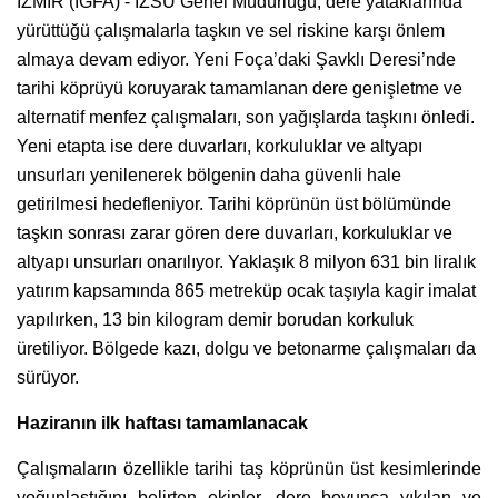
İZMİR (İGFA) - İZSU Genel Müdürlüğü, dere yataklarında
yürüttüğü çalışmalarla taşkın ve sel riskine karşı önlem
almaya devam ediyor. Yeni Foça’daki Şavklı Deresi’nde
tarihi köprüyü koruyarak tamamlanan dere genişletme ve
alternatif menfez çalışmaları, son yağışlarda taşkını önledi.
Yeni etapta ise dere duvarları, korkuluklar ve altyapı
unsurları yenilenerek bölgenin daha güvenli hale
getirilmesi hedefleniyor. Tarihi köprünün üst bölümünde
taşkın sonrası zarar gören dere duvarları, korkuluklar ve
altyapı unsurları onarılıyor. Yaklaşık 8 milyon 631 bin liralık
yatırım kapsamında 865 metreküp ocak taşıyla kagir imalat
yapılırken, 13 bin kilogram demir borudan korkuluk
üretiliyor. Bölgede kazı, dolgu ve betonarme çalışmaları da
sürüyor.
Haziranın ilk haftası tamamlanacak
Çalışmaların özellikle tarihi taş köprünün üst kesimlerinde
yoğunlaştığını belirten ekipler, dere boyunca yıkılan ve