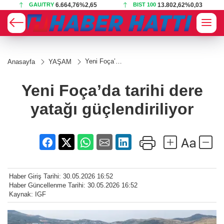
GAU/TRY
6.664,76
%2,65
BIST 100
13.802,62
%0,03
Yeni Foça’da
Anasayfa
YAŞAM
tarihi dere
yatağı
güçlendiriliyor
Yeni Foça’da tarihi dere
yatağı güçlendiriliyor
Haber Giriş Tarihi: 30.05.2026 16:52
Haber Güncellenme Tarihi: 30.05.2026 16:52
Kaynak: IGF