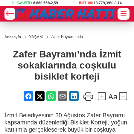
GAU/TRY
6.660,55
%2,59
BIST 100
13.779,39
%-0,14
Zafer Bayramı’nda
Anasayfa
YAŞAM
İzmit
sokaklarında coşkulu
bisiklet korteji
Zafer Bayramı’nda İzmit
sokaklarında coşkulu
bisiklet korteji
İzmit Belediyesinin 30 Ağustos Zafer Bayramı
kapsamında düzenlediği Bisiklet Korteji, yoğun
katılımla gerçekleşerek büyük bir coşkuya