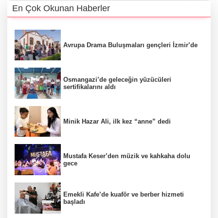
En Çok Okunan Haberler
Avrupa Drama Buluşmaları gençleri İzmir’de
Osmangazi’de geleceğin yüzücüleri
sertifikalarını aldı
Minik Hazar Ali, ilk kez “anne” dedi
Mustafa Keser’den müzik ve kahkaha dolu
gece
Emekli Kafe’de kuaför ve berber hizmeti
başladı