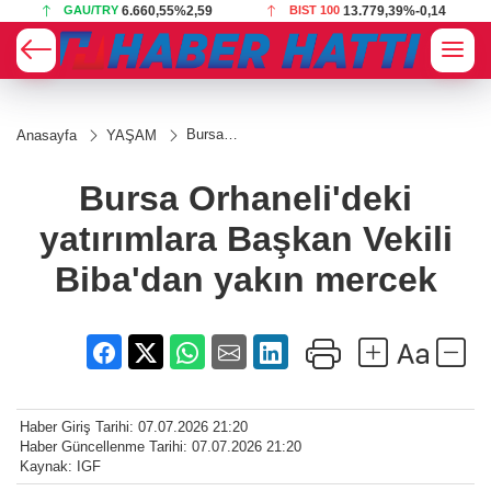
BIST 100
13.779,39
%-0,14
USD
47,6787
%0,18
Bursa
Anasayfa
YAŞAM
Orhaneli'deki
yatırımlara
Başkan
Bursa Orhaneli'deki
Vekili
Biba'dan
yatırımlara Başkan Vekili
yakın
mercek
Biba'dan yakın mercek
Haber Giriş Tarihi: 07.07.2026 21:20
Haber Güncellenme Tarihi: 07.07.2026 21:20
Kaynak: IGF