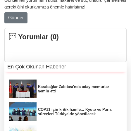
Gönderilen yorumların küfür, hakaret ve suç unsuru içermemesi
gerektiğini okurlarımıza önemle hatırlatırız!
Gönder
Yorumlar (
0
)
En Çok Okunan Haberler
Karabağlar Zabıtası'nda aday memurlar
yemin etti
COP31 için kritik hamle... Kyoto ve Paris
süreçleri Türkiye’de yönetilecek