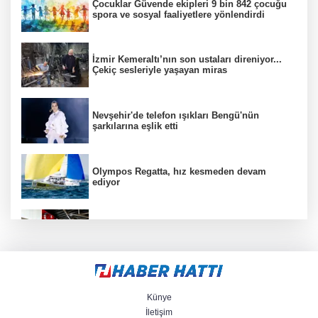
Çocuklar Güvende ekipleri 9 bin 842 çocuğu
spora ve sosyal faaliyetlere yönlendirdi
İzmir Kemeraltı’nın son ustaları direniyor...
Çekiç sesleriyle yaşayan miras
Nevşehir'de telefon ışıkları Bengü'nün
şarkılarına eşlik etti
Olympos Regatta, hız kesmeden devam
ediyor
Aytmatov’un mirası Antalya Muratpaşa’da
büyüyor
Konya Selçuklu'da yollar yenileniyor
Künye
İletişim