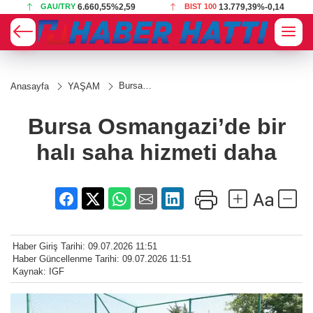
GAU/TRY
6.660,55
%2,59
BIST 100
13.779,39
%-0,14
Bursa
Anasayfa
YAŞAM
Osmangazi’de
bir halı saha
hizmeti daha
Bursa Osmangazi’de bir
halı saha hizmeti daha
Haber Giriş Tarihi: 09.07.2026 11:51
Haber Güncellenme Tarihi: 09.07.2026 11:51
Kaynak: IGF