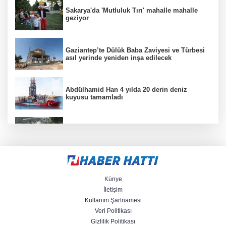
Sakarya'da 'Mutluluk Tırı' mahalle mahalle
geziyor
Gaziantep’te Dülük Baba Zaviyesi ve Türbesi
asıl yerinde yeniden inşa edilecek
Abdülhamid Han 4 yılda 20 derin deniz
kuyusu tamamladı
Manisa Büyükşehir’den Kula’da 12,5
kilometrelik yol hamlesi
Avcılar açıklarında tekne arızası 6 kişi
kurtarıldı
Künye
İletişim
Kullanım Şartnamesi
Veri Politikası
“Zorba” Balesi Hierapolis’te sahnelendi
Gizlilik Politikası