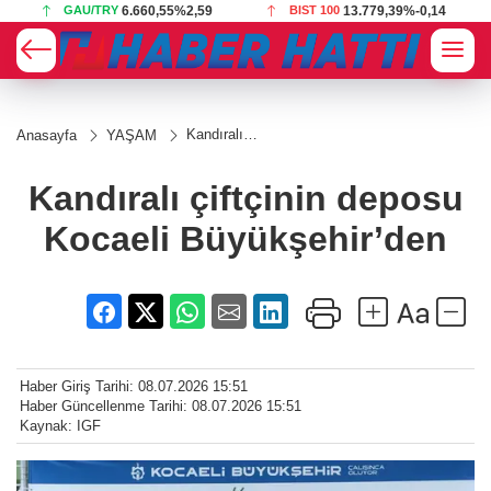
GAU/TRY
6.660,55
%2,59
BIST 100
13.779,39
%-0,14
Kandıralı
Anasayfa
YAŞAM
çiftçinin
deposu Kocaeli
Büyükşehir’den
Kandıralı çiftçinin deposu
Kocaeli Büyükşehir’den
Haber Giriş Tarihi: 08.07.2026 15:51
Haber Güncellenme Tarihi: 08.07.2026 15:51
Kaynak: IGF