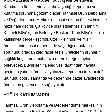
KOCAELİ (İGFA) -
Kocaeli Büyükşehir Belediyesi,
Kandıra'da üreticilerin yıllardır yaşadığı depolama ve
kurutma sorununa çözüm olacak Tarımsal Ürün Depolama
ve Değerlendirme Merkezi'ni hasat sezonu öncesi hizmete
hazır hale getirdi. Çalköy'de inşa edilen tesisin tanıtımı,
Kocaeli Büyükşehir Belediye Başkanı Tahir Büyükakın'ın
katılımıyla gerçekleştirildi. Özellikle fındık ve mısır
üreticilerinin hasat döneminde yaşadığı depolama
sorununu ortadan kaldıracak tesis, üreticilerin ürünlerini
sağlıklı koşullarda muhafaza ederek değer kaybını
önleyecek. Büyükşehir Belediyesi tarafından hayata
geçirilen yatırım, üreticiye yalnızca depolama imkânı değil,
ürününü doğru zamanda ve değerinde pazarlayabileceği
önemli bir güvence de sağlayacak.
YOĞUN KATILIM VARDI
Tarımsal Ürün Depolama ve Değerlendirme Merkezi'nin
tanıtım törenine Başkan Büyükakın’ın yanı sıra, AK Parti