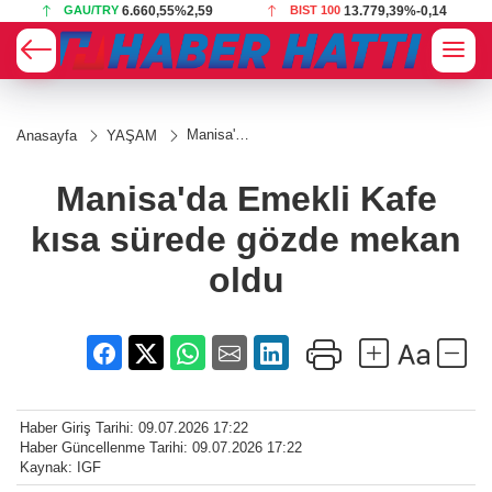
GAU/TRY
6.660,55
%2,59
BIST 100
13.779,39
%-0,14
Manisa'da
Anasayfa
YAŞAM
Emekli
Kafe kısa
sürede
Manisa'da Emekli Kafe
gözde
mekan
kısa sürede gözde mekan
oldu
oldu
Haber Giriş Tarihi: 09.07.2026 17:22
Haber Güncellenme Tarihi: 09.07.2026 17:22
Kaynak: IGF