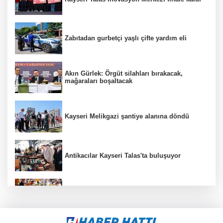
Zabıtadan gurbetçi yaşlı çifte yardım eli
Akın Gürlek: Örgüt silahları bırakacak,
mağaraları boşaltacak
Kayseri Melikgazi şantiye alanına döndü
Antikacılar Kayseri Talas'ta buluşuyor
Eyüpsultan Meydanı yenileniyor... İlk taşı
Nuri Aslan koydu