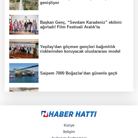
genişliyor
Başkan Genç, “Sevdam Karadeniz” ekibini
ağırladı! Film Festivali Aralık’ta
Yeşilay'dan göçmen gençleri bağımlılık
risklerinden koruyacak uluslararası model
Saipem 7000 Boğazlar'dan güvenle geçti
Ankara'da sabır, emek ve sanat Zafer
Çarşısı’nda hayat buldu
Karabağlar Zabıtası'nda aday memurlar
yemin etti
Künye
İletişim