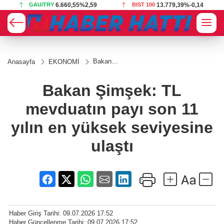
GAU/TRY
6.660,55
%2,59
BIST 100
13.779,39
%-0,14
Bakan
Anasayfa
EKONOMİ
Şimşek:
TL
mevduatın
Bakan Şimşek: TL
payı son
11 yılın en
mevduatın payı son 11
yüksek
seviyesine
ulaştı
yılın en yüksek seviyesine
ulaştı
Haber Giriş Tarihi: 09.07.2026 17:52
Haber Güncellenme Tarihi: 09.07.2026 17:52