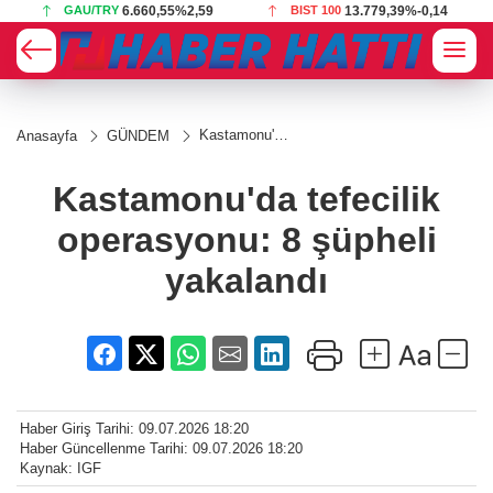
GAU/TRY
6.660,55
%2,59
BIST 100
13.779,39
%-0,14
Kastamonu'da
Anasayfa
GÜNDEM
tefecilik
operasyonu: 8
şüpheli
Kastamonu'da tefecilik
yakalandı
operasyonu: 8 şüpheli
yakalandı
Haber Giriş Tarihi: 09.07.2026 18:20
Haber Güncellenme Tarihi: 09.07.2026 18:20
Kaynak: IGF