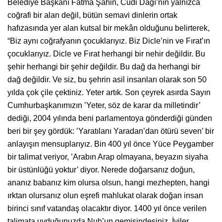
Belediye Başkanı Fatma Şahin, Cudi Dağı’nın yalnızca
coğrafi bir alan değil, bütün semavi dinlerin ortak
hafızasında yer alan kutsal bir mekân olduğunu belirterek,
“Biz aynı coğrafyanın çocuklarıyız. Biz Dicle’nin ve Fırat’ın
çocuklarıyız. Dicle ve Fırat herhangi bir nehir değildir. Bu
şehir herhangi bir şehir değildir. Bu dağ da herhangi bir
dağ değildir. Ve siz, bu şehrin asil insanları olarak son 50
yılda çok çile çektiniz. Yeter artık. Son çeyrek asırda Sayın
Cumhurbaşkanımızın ’Yeter, söz de karar da milletindir’
dediği, 2004 yılında beni parlamentoya gönderdiği günden
beri bir şey gördük: ’Yaratılanı Yaradan’dan ötürü seven’ bir
anlayışın mensuplarıyız. Bin 400 yıl önce Yüce Peygamber
bir talimat veriyor, ’Arabın Arap olmayana, beyazın siyaha
bir üstünlüğü yoktur’ diyor. Nerede doğarsanız doğun,
ananız babanız kim olursa olsun, hangi mezhepten, hangi
ırktan olursanız olun eşrefi mahlukat olarak doğan insan
birinci sınıf vatandaş olacaktır diyor. 1400 yıl önce verilen
talimata uyduğunuzda Nuh’un gemisindesiniz. İyiler