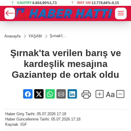
1,73
BIST 100
13.778,66
%-0,15
USD
47,7031
%0,17
Şırnak'ta
Anasayfa
YAŞAM
verilen
barış ve
kardeşlik
Şırnak'ta verilen barış ve
mesajına
Gaziantep
kardeşlik mesajına
de ortak
oldu
Gaziantep de ortak oldu
Haber Giriş Tarihi: 05.07.2026 17:18
Haber Güncellenme Tarihi: 05.07.2026 17:18
Kaynak: IGF