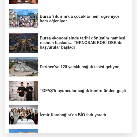
Bursa Yıldırım'da çocuklar hem öğreniyor
hem eğleniyor
Bursa ekonomisinde tarihi dönüşüm hamlesi
resmen başladı... TEKNOSAB KOBİ OSB’de
başvurular başladı
Derince'ye 120 yataklı sağlık tesisi geliyor
TOFAŞ'lı oyuncular sağlık kontrolünden geçti
İzmir Karabağlar'da BİO fark yarattı
Edirne'de Altınyazı Karasaz Sulama